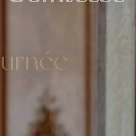
la Comtesse
ournée