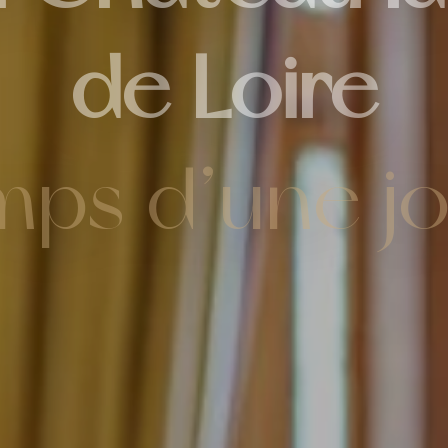
u Château 
de Loire
emps d’une j