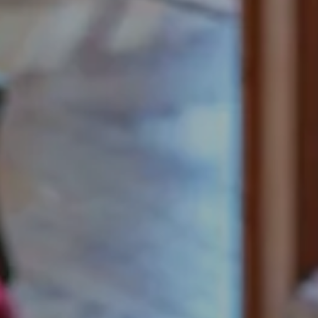
Nous 
expé
l’uti
En sa
J